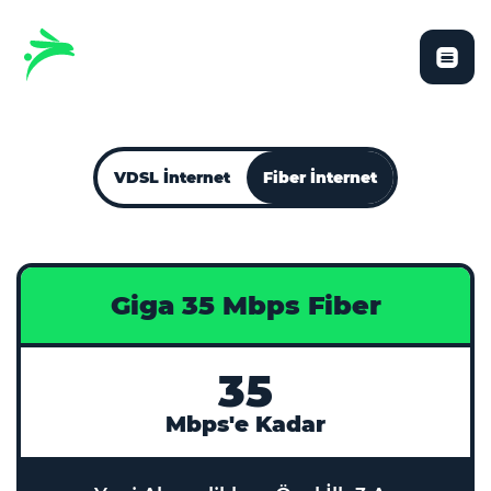
VDSL İnternet
Fiber İnternet
Giga 35 Mbps Fiber
35
Mbps'e Kadar