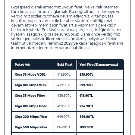
Gigaspeed olarak amacımız uygun fiyatlı ve kaliteli interneti
tüm kullanıcılarımıza sağlamak. Bu doğrultuda ilerlemeye ve
verdiğimiz sözleri tutmaya devam ediyoruz. Artan piyasa
koşulları, yapılan zamlar ile beraber sürdürülebilirliğimizi
devam ettirebilmemiz için fiyat artışı yapmamız gerektiğini
bildirmek isteriz. En düşük oranlarla gerçekleştirdiğimiz zamlı
fiyatları, aşağıdaki gibi size sunuyoruz. Daha önce verdiğimiz
sözleri gerçekleştirdik ve yine sözümüzü yineliyoruz. Hiçbir
taahhüt vermeden,
Temmuz 2027'ye kadar
aşağıdaki fiyatlarla
internet hizmetlerimizden yararlanabilirsiniz.
Paket Adı
Eski Fiyat
Yeni Fiyat(Kampanyasız)
Giga 35 Mbps VDSL
419.90TL
599.90TL
Giga 100 Mbps VDSL
479.90TL
679.90TL
Giga 35 Mbps Fiber
436.90TL
619.90TL
Giga 100 Mbps Fiber
499.90TL
724.90TL
Giga 200 Mbps Fiber
649.90TL
899.90TL
Giga 500 Mbps Fiber
869.90TL
1199.90TL